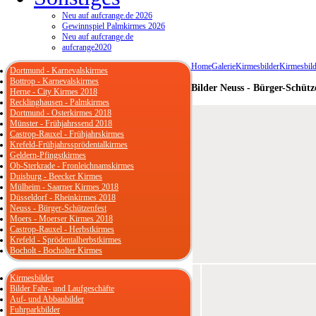
Neu auf aufcrange.de 2026
Gewinnspiel Palmkirmes 2026
Neu auf aufcrange.de
aufcrange2020
Home
Galerie
Kirmesbilder
Kirmesbild
Dortmund - Karnevalskirmes
Bottrop - Karnevalskirmes
Bilder Neuss - Bürger-Schütz
Herne - City Kirmes 2018
Recklinghausen - Palmkirmes
Dortmund - Osterkirmes 2018
Münster - Frühjahrssend 2018
Castrop-Rauxel - Frühjahrskirmes
Krefeld-Frühjahrssprödentalkirmes
Geldern-Pfingstkirmes
Ob-Sterkrade - Fronleichnamskirmes
Duisburg - Beecker Kirmes
Mülheim - Saarner Kirmes 2018
Düsseldorf - Rheinkirmes 2018
Neuss - Bürger-Schützenfest
Moers - Moerser Kirmes 2018
Castrop-Rauxel - Herbstkirmes
Krefeld - Sprödentalherbstkirmes
Bocholt - Bocholter Kirmes
Kirmesbilder
Bilder Fahr- und Laufgeschäfte
Auf- und Abbaubilder
Fuhrparkbilder