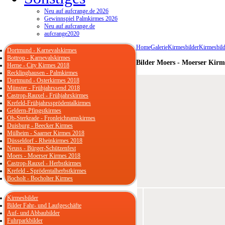
Neu auf aufcrange.de 2026
Gewinnspiel Palmkirmes 2026
Neu auf aufcrange.de
aufcrange2020
Home
Galerie
Kirmesbilder
Kirmesbild
Dortmund - Karnevalskirmes
Bottrop - Karnevalskirmes
Bilder Moers - Moerser Kirm
Herne - City Kirmes 2018
Recklinghausen - Palmkirmes
Dortmund - Osterkirmes 2018
Münster - Frühjahrssend 2018
Castrop-Rauxel - Frühjahrskirmes
Krefeld-Frühjahrssprödentalkirmes
Geldern-Pfingstkirmes
Ob-Sterkrade - Fronleichnamskirmes
Duisburg - Beecker Kirmes
Mülheim - Saarner Kirmes 2018
Düsseldorf - Rheinkirmes 2018
Neuss - Bürger-Schützenfest
Moers - Moerser Kirmes 2018
Castrop-Rauxel - Herbstkirmes
Krefeld - Sprödentalherbstkirmes
Bocholt - Bocholter Kirmes
Kirmesbilder
Bilder Fahr- und Laufgeschäfte
Auf- und Abbaubilder
Fuhrparkbilder