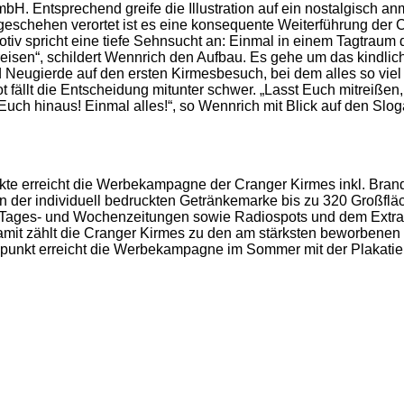
bH. Entsprechend greife die Illustration auf ein nostalgisch 
geschehen verortet ist es eine konsequente Weiterführung der
tiv spricht eine tiefe Sehnsucht an: Einmal in einem Tagtraum d
reisen“, schildert Wennrich den Aufbau. Es gehe um das kindlic
Neugierde auf den ersten Kirmesbesuch, bei dem alles so viel 
fällt die Entscheidung mitunter schwer. „Lasst Euch mitreißen, 
Euch hinaus! Einmal alles!“, so Wennrich mit Blick auf den Slog
kte erreicht die Werbekampagne der Cranger Kirmes inkl. Br
n der individuell bedruckten Getränkemarke bis zu 320 Großflä
 Tages- und Wochenzeitungen sowie Radiospots und dem Extrab
amit zählt die Cranger Kirmes zu den am stärksten beworbenen 
punkt erreicht die Werbekampagne im Sommer mit der Plakatier