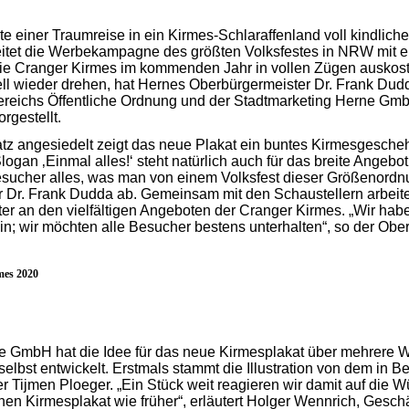
te einer Traumreise in ein Kirmes-Schlaraffenland voll kindlic
eitet die Werbekampagne des größten Volksfestes in NRW mit eine
ie Cranger Kirmes im kommenden Jahr in vollen Zügen auskost
ziell wieder drehen, hat Hernes Oberbürgermeister Dr. Frank D
bereichs Öffentliche Ordnung und der Stadtmarketing Herne Gm
rgestellt.
tz angesiedelt zeigt das neue Plakat ein buntes Kirmesgesche
ogan ‚Einmal alles!‘ steht natürlich auch für das breite Angebo
esucher alles, was man von einem Volksfest dieser Größenordn
r Dr. Frank Dudda ab. Gemeinsam mit den Schaustellern arbeite
ter an den vielfältigen Angeboten der Cranger Kirmes. „Wir hab
in; wir möchten alle Besucher bestens unterhalten“, so der Obe
mes 2020
e GmbH hat die Idee für das neue Kirmesplakat über mehrere 
selbst entwickelt. Erstmals stammt die Illustration von dem in B
r Tijmen Ploeger. „Ein Stück weit reagieren wir damit auf die 
en Kirmesplakat wie früher“, erläutert Holger Wennrich, Geschä