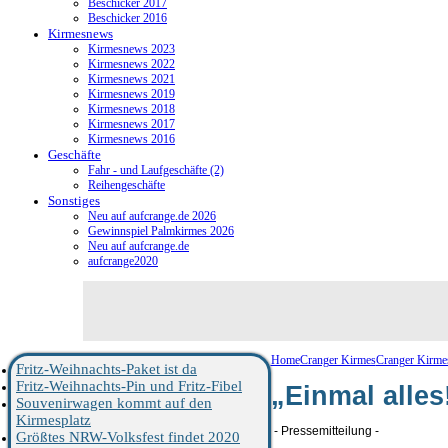
Beschicker 2017
Beschicker 2016
Kirmesnews
Kirmesnews 2023
Kirmesnews 2022
Kirmesnews 2021
Kirmesnews 2019
Kirmesnews 2018
Kirmesnews 2017
Kirmesnews 2016
Geschäfte
Fahr - und Laufgeschäfte (2)
Reihengeschäfte
Sonstiges
Neu auf aufcrange.de 2026
Gewinnspiel Palmkirmes 2026
Neu auf aufcrange.de
aufcrange2020
Home
Cranger Kirmes
Cranger Kirme
Fritz-Weihnachts-Paket ist da
Fritz-Weihnachts-Pin und Fritz-Fibel
„Einmal alles
Souvenirwagen kommt auf den
Kirmesplatz
- Pressemitteilung -
Größtes NRW-Volksfest findet 2020