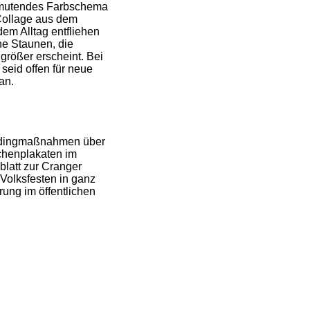
anmutendes Farbschema
 Collage aus dem
em Alltag entfliehen
he Staunen, die
größer erscheint. Bei
seid offen für neue
an.
andingmaßnahmen über
chenplakaten im
latt zur Cranger
Volksfesten in ganz
ung im öffentlichen