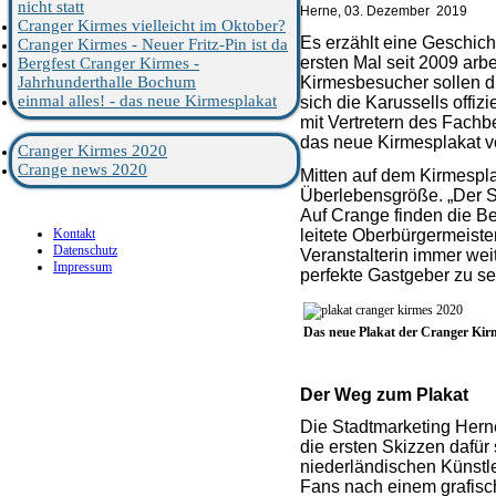
nicht statt
Herne, 03. Dezember 2019
Cranger Kirmes vielleicht im Oktober?
Es erzählt eine Geschich
Cranger Kirmes - Neuer Fritz-Pin ist da
ersten Mal seit 2009 arb
Bergfest Cranger Kirmes -
Jahrhunderthalle Bochum
Kirmesbesucher sollen d
einmal alles! - das neue Kirmesplakat
sich die Karussells offi
mit Vertretern des Fach
das neue Kirmesplakat vo
Cranger Kirmes 2020
Crange news 2020
Mitten auf dem Kirmespla
Überlebensgröße. „Der Sl
Auf Crange finden die B
Kontakt
leitete Oberbürgermeiste
Datenschutz
Veranstalterin immer wei
Impressum
perfekte Gastgeber zu se
Das neue Plakat der Cranger Kir
Der Weg zum Plakat
Die Stadtmarketing Hern
die ersten Skizzen dafür 
niederländischen Künstle
Fans nach einem grafisch