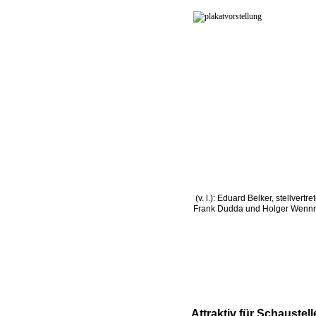
(v. l.): Eduard Belker, stellve
Frank Dudda und Holger Wennri
Attraktiv für Schaustell