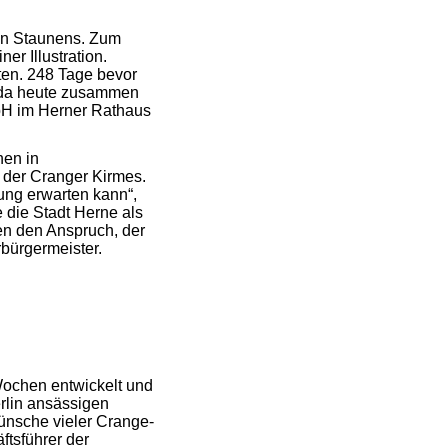
hen Staunens. Zum
r Illustration.
en. 248 Tage bevor
udda heute zusammen
bH im Herner Rathaus
hen in
t der Cranger Kirmes.
ung erwarten kann“,
 die Stadt Herne als
en den Anspruch, der
rbürgermeister.
Wochen entwickelt und
erlin ansässigen
Wünsche vieler Crange-
ftsführer der