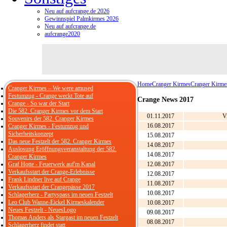
Neu auf aufcrange.de 2026
Gewinnspiel Palmkirmes 2026
Neu auf aufcrange.de
aufcrange2020
Home
Cranger Kirmes
Cranger Kirme
Cranger Kirmes – We were amused
Festumzug - Crange weckt Tote auf
Crange News 2017
Crange - So war der Start
Die 582. Cranger Kirmes vor dem Start
01.11.2017
V
Souvenirs der 582. Cranger Kirmes
16.08.2017
Cranger Kirmes - Festumzug und
Sicherheitskonzept
15.08.2017
Das neue Festzelt der 582. Cranger Kirmes
14.08.2017
Auslosung Eröffnungsveranstaltung der 582.
14.08.2017
Cranger Kirmes
Graf Hotte - Feuerwerk auf'm Kanal
12.08.2017
Verkaufsstart der Crange-Erlebnisse
12.08.2017
Frank Lindner live auf Crange
11.08.2017
Verkaufsstart der Crangepässe 2017
10.08.2017
Schlagerherz - Partyspass im neuen Festzelt
Leo Club Wanne-Eickel Kirmeskalender
10.08.2017
Neues Festzelt - NeuesLogo
09.08.2017
Thomas Anders als Stargast im neuen Festzelt
08.08.2017
Schlagerherz findet statt