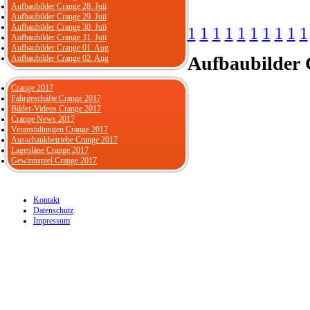
Aufbaubilder Crange 28. Juii
Aufbaubilder Crange 29. Juii
Aufbaubilder Crange 30. Juii
1
1
1
1
1
1
1
1
1
1
Aufbaubilder Crange 31. Juii
Aufbaubilder Crange 01. Aug
Aufbaubilder
C
Aufbaubilder Crange 02. Aug
Crange 2017
Fahrgeschäfte Crange 2017
Bilder-Videos Crange 2017
Crange News 2017
Veranstaltungen Crange 2017
Ausschankbetriebe Crange 2017
Lagepläne Crange 2017
Gewinnspiel Crange 2017
Kontakt
Datenschutz
Impressum