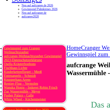
Neu auf aufcrange.de 2026
Gewinnspiel Palmkirmes 2026
Neu auf aufcrange.de
aufcrange2020
Home
Cranger We
Gewinnspiel zum Cranger
Weihnachtszauber
Gewinnspiel zum
aufcrange-Weihnachtszauber Gewinnspiel
2023-Datenschutzerklärung
aufcrange Wei
Osella Kräuterbonbons
Fischhaus Lichte
Wassermühle 
Kinderkettenflieger - Meeß
Entenangeln - Schmidt
Knusperhaus Arens
Rentier-Flug - Vermolen
Wanuka Honig - Imkerei Robin Frisch
Zur Wassermühle - Meyer
Pusher Palace - Galle
White Wheel - Küchenmeister
Das 