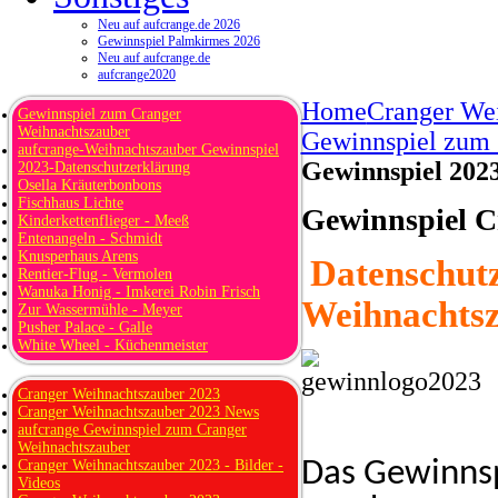
Neu auf aufcrange.de 2026
Gewinnspiel Palmkirmes 2026
Neu auf aufcrange.de
aufcrange2020
Home
Cranger We
Gewinnspiel zum Cranger
Weihnachtszauber
Gewinnspiel zum
aufcrange-Weihnachtszauber Gewinnspiel
Gewinnspiel 202
2023-Datenschutzerklärung
Osella Kräuterbonbons
Fischhaus Lichte
Gewinnspiel C
Kinderkettenflieger - Meeß
Entenangeln - Schmidt
Knusperhaus Arens
Datenschutz
Rentier-Flug - Vermolen
Wanuka Honig - Imkerei Robin Frisch
Weihnachtsz
Zur Wassermühle - Meyer
Pusher Palace - Galle
White Wheel - Küchenmeister
Cranger Weihnachtszauber 2023
Cranger Weihnachtszauber 2023 News
aufcrange Gewinnspiel zum Cranger
Weihnachtszauber
Das Gewinnsp
Cranger Weihnachtszauber 2023 - Bilder -
Videos