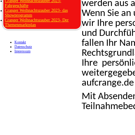
Cranger Weihnachtszauber 2023-
werden aus a
Fahrgeschäfte
Cranger Weihnachtszauber 2023- das
Wenn Sie an 
Showprogramm
Cranger Weihnachtszauber 2023- Der
wir Ihre per
Themenmarktplan
und Durchfüh
fallen Ihr N
Kontakt
Datenschutz
Rechtsgrundla
Impressum
Ihre persönl
weitergegebe
aufcrange.de 
Mit Absenden
Teilnahmebed