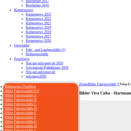
Beschicker 2017
Beschicker 2016
Kirmesnews
Kirmesnews 2023
Kirmesnews 2022
Kirmesnews 2021
Kirmesnews 2019
Kirmesnews 2018
Kirmesnews 2017
Kirmesnews 2016
Geschäfte
Fahr - und Laufgeschäfte (2)
Reihengeschäfte
Sonstiges
Neu auf aufcrange.de 2026
Gewinnspiel Palmkirmes 2026
Neu auf aufcrange.de
aufcrange2020
Home
Bilder Fahrgeschäfte V
Viva C
Bilderserien Überblick
Bilder Fahrgeschäfte 0-9
Bilder Viva Cuba - Hartman
Bilder Fahrgeschäfte A
Bilder Fahrgeschäfte B
Bilder Fahrgeschäfte C
Bilder Fahrgeschäfte D
Bilder Fahrgeschäfte E
Bilder Fahrgeschäfte F
Bilder Fahrgeschäfte G
Bilder Fahrgeschäfte H
Bilder Fahrgeschäfte I