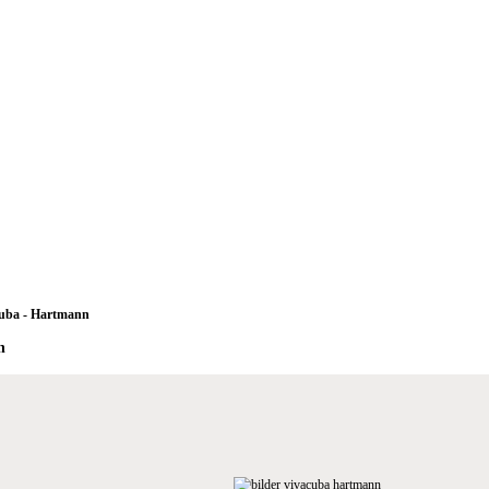
uba - Hartmann
n