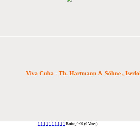
Viva Cuba - Th. Hartmann & Söhne , Ise
1
1
1
1
1
1
1
1
1
1
Rating 0.00 (0 Votes)