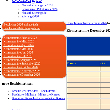
Neu auf aufcrange.de 2026
Gewinnspiel Palmkirmes 2026
Neu auf aufcrange.de
aufcrange2020
Home
Termine
Kirmestermine 2026
Ki
Beschicker 2026 alphabetisch
Beschicker 2026 Eintragsdatum
Kirmestermine Dezember 20
Kirmestermine Februar 2026
Kirmestermine März 2026
Kirmestermine April 2026
Kirmestermine Mai 2026
Kirmestermine Juni 2026
Kirmestermine Juli 2026
Kirmestermine August 2026
Datum
Ort
Kirmestermine September 2026
Kirmestermine Oktober 2026
Kirmestermine November 2026
Kirmestermine Dezember 2026
neue
Beschickerlisten
Beschicker Düsseldorf - Rheinkirmes
Beschicker Mülheim - Mölmsche Kirmes
Beschicker Remscheid - Remscheider Kirmes