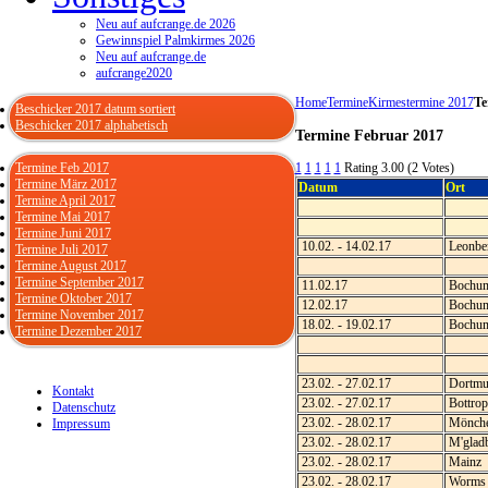
Neu auf aufcrange.de 2026
Gewinnspiel Palmkirmes 2026
Neu auf aufcrange.de
aufcrange2020
Home
Termine
Kirmestermine 2017
Te
Beschicker 2017 datum sortiert
Beschicker 2017 alphabetisch
Termine Februar 2017
Termine Feb 2017
1
1
1
1
1
Rating 3.00 (2 Votes)
Termine März 2017
Datum
Ort
Termine April 2017
Termine Mai 2017
Termine Juni 2017
10.02. - 14.02.17
Leonbe
Termine Juli 2017
Termine August 2017
Termine September 2017
11.02.17
Bochu
Termine Oktober 2017
12.02.17
Bochu
Termine November 2017
18.02. - 19.02.17
Bochu
Termine Dezember 2017
23.02. - 27.02.17
Dortmu
Kontakt
23.02. - 27.02.17
Bottrop
Datenschutz
23.02. - 28.02.17
Mönche
Impressum
23.02. - 28.02.17
M'glad
23.02. - 28.02.17
Mainz
23.02. - 28.02.17
Worms