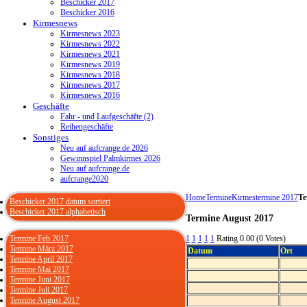
Beschicker 2017
Beschicker 2016
Kirmesnews
Kirmesnews 2023
Kirmesnews 2022
Kirmesnews 2021
Kirmesnews 2019
Kirmesnews 2018
Kirmesnews 2017
Kirmesnews 2016
Geschäfte
Fahr - und Laufgeschäfte (2)
Reihengeschäfte
Sonstiges
Neu auf aufcrange.de 2026
Gewinnspiel Palmkirmes 2026
Neu auf aufcrange.de
aufcrange2020
Home
Termine
Kirmestermine 2017
Te
Beschicker 2017 datum sortiert
Beschicker 2017 alphabetisch
Termine August 2017
Termine Feb 2017
1
1
1
1
1
Rating 0.00 (0 Votes)
Termine März 2017
Datum
Ort
Termine April 2017
Termine Mai 2017
Termine Juni 2017
Termine Juli 2017
Termine August 2017