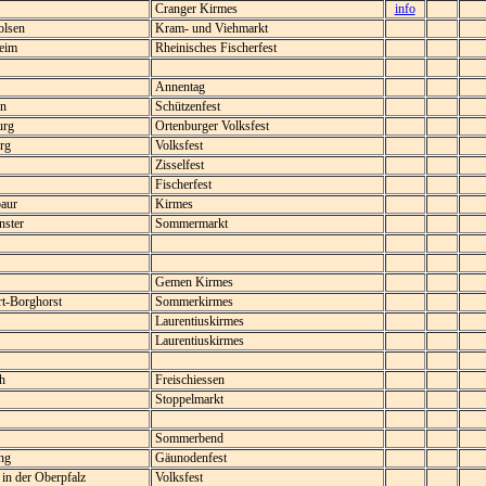
Cranger Kirmes
info
lsen
Kram- und Viehmarkt
eim
Rheinisches Fischerfest
Annentag
n
Schützenfest
urg
Ortenburger Volksfest
rg
Volksfest
Zisselfest
Fischerfest
aur
Kirmes
ster
Sommermarkt
Gemen Kirmes
rt-Borghorst
Sommerkirmes
Laurentiuskirmes
Laurentiuskirmes
h
Freischiessen
Stoppelmarkt
Sommerbend
ng
Gäunodenfest
in der Oberpfalz
Volksfest