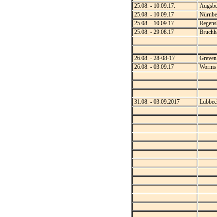
25.08. - 10.09.17.
Augsbu
25.08. - 10.09.17
Nürnbe
25.08. - 10.09.17
Regens
25.08. - 29.08.17
Bruchha
26.08. - 28-08-17
Greven
26.08. - 03.09.17
Worms
31.08. - 03.09.2017
Lübbec