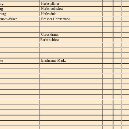
rg
Herbstplärrer
rg
Herbstvolksfest
burg
Herbstdult
usen-Vilsen
Brokser Hriratsmarkt
Grosskirmes
Backfischfest
ke
Blasheimer Markt