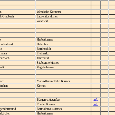
n
Wendsche Kärmetze
h Gladbach
Laurentiuskirmes
volksfest
p
Herbstkirmes
g-Ruhrort
Hafenfest
ut
Bartlmädult
haven
Freimarkt
euznach
Jahrmarkt
h
Säubrennerkirmes
adt
Vogelschiessen
orf
Mariä-Himmelfahrt Kirmes
irchen
Kirmes
Bürgerschützenfest
info
Rheder Kirmes
info
gendortmund
Bartholomäuskirmes
kirchen
Herbstkirmes