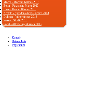
Moers - Moerser Kirmes 2013
Bonn - Pützchens Markt 2013
Haan - Haaner Kirmes 2013
Krefeld - Sprödentalherbstkirmes 2013
Dülmen - Viktorkirmes 2013
Werne - SimJü 2013
Soest - Allerheiligenkirmes 2013
Kontakt
Datenschutz
Impressum