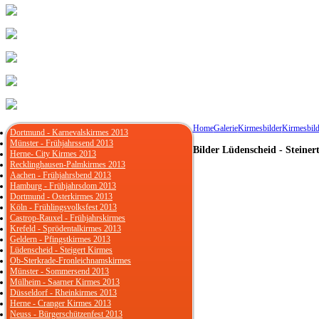
Home
Galerie
Kirmesbilder
Kirmesbild
Dortmund - Karnevalskirmes 2013
Münster - Frühjahrssend 2013
Bilder Lüdenscheid - Steiner
Herne- City Kirmes 2013
Recklinghausen-Palmkirmes 2013
Aachen - Frühjahrsbend 2013
Hamburg - Frühjahrsdom 2013
Dortmund - Osterkirmes 2013
Köln - Frühlingsvolksfest 2013
Castrop-Rauxel - Frühjahrskirmes
Krefeld - Sprödentalkirmes 2013
Geldern - Pfingstkirmes 2013
Lüdenscheid - Steigert Kirmes
Ob-Sterkrade-Fronleichnamskirmes
Münster - Sommersend 2013
Mülheim - Saarner Kirmes 2013
Düsseldorf - Rheinkirmes 2013
Herne - Cranger Kirmes 2013
Neuss - Bürgerschützenfest 2013