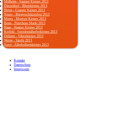
Mülheim - Saarner Kirmes 2013
Düsseldorf - Rheinkirmes 2013
Herne - Cranger Kirmes 2013
Neuss - Bürgerschützenfest 2013
Moers - Moerser Kirmes 2013
Bonn - Pützchens Markt 2013
Haan - Haaner Kirmes 2013
Krefeld - Sprödentalherbstkirmes 2013
Dülmen - Viktorkirmes 2013
Werne - SimJü 2013
Soest - Allerheiligenkirmes 2013
Kontakt
Datenschutz
Impressum