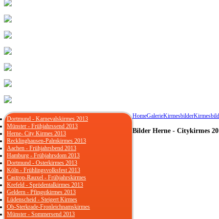
Home
Galerie
Kirmesbilder
Kirmesbild
Dortmund - Karnevalskirmes 2013
Münster - Frühjahrssend 2013
Bilder Herne - Citykirmes 20
Herne- City Kirmes 2013
Recklinghausen-Palmkirmes 2013
Aachen - Frühjahrsbend 2013
Hamburg - Frühjahrsdom 2013
Dortmund - Osterkirmes 2013
Köln - Frühlingsvolksfest 2013
Castrop-Rauxel - Frühjahrskirmes
Krefeld - Sprödentalkirmes 2013
Geldern - Pfingstkirmes 2013
Lüdenscheid - Steigert Kirmes
Ob-Sterkrade-Fronleichnamskirmes
Münster - Sommersend 2013