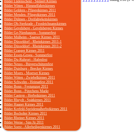
Bilder Lüdenscheid - Steinert Kirmes
Bilder Witten - Himmelfahrtskirmes
Bilder Geldern - Pfingstkirmes 2011
Bilder Menden- Pfingstkirmes 2011
Bilder Dülmen - Dreifaltigkeitskirmes
Bilder Ob-Sterkrade - Fronleichnamskirmes
Bilder Gevelsberg - Gevelsberger Kirmes
Bilder Ge-Nienhausen - Sommerfest
Bilder Mülheim - Saarner Kirmes 2011
Bilder Düsseldorf - Rheinkirmes 2011-1
Bilder Düsseldorf - Rheinkirmes 2011-2
Bilder Cranger Kirmes 2011
Bilder Essen-Gruga - Sommerfest
Bilder Du-Ruhrort - Hafenfest
Bilder Neuss - Bürgerschützenfest
Bilder Duisburg - Beecker Kirmes
Bilder Moers - Moerser Kirmes
Bilder Witten - Zwiebelkirmes 2011
Bilder Schwelm - Heimatfest 2011
Bilder Bonn - Festumzug 2011
Bilder Bonn - Pützchens Markt
Bilder Castrop - Herbstkirmes 2011
Bilder Rheydt - Spätkirmes 2011
Bilder Haaner Kirmes 2011
Bilder Krefeld-Sprödentalherbstkirmes 2011
Bilder Bocholter Kirmes 2011
Bilder Rheiner Kirmes 2011
Bilder Werne - Sim Jü 2011
Bilder Soest - Allerheiligenkirmes 2011