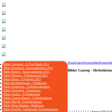
Home
Galerie
Kirmesbilder
Kirmesbild
Bilder Versmold - St.Petri Markt 2011
Bilder Dortmund - Karnevalskirmes 2011
Bilder Castrop - Herbstkirm
Bilder Bottrop - Karnevalskirmes 2011
Bilder Münster - Frühjahrssend 2011
Bilder Herne - Citykirmes 2011
Bilder Recklinghausen - Palmkirmes
Bilder Osnabrück - Frühjahrsjahrmarkt
Bilder Dortmund - Osterkirmes
Bilder Aachen - Frühjahrsbend
Bilder Castrop-Rauxel - Frühjahrskirmes
Bilder Rheydt - Frühjahrskirmes
Bilder Herne-Baukau - Maikirmes
Bilder Krefeld - Sprödentaler Frühjahrskirmes
1
1
1
1
1
1
1
1
1
1
Rating 0.00 (0 V