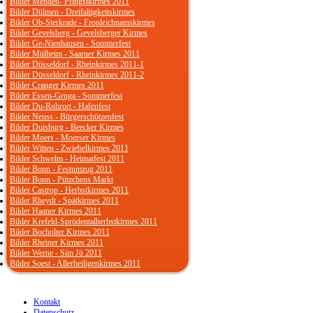
Bilder Menden- Pfingstkirmes 2011
Bilder Dülmen - Dreifaltigkeitskirmes
Bilder Ob-Sterkrade - Fronleichnamskirmes
Bilder Gevelsberg - Gevelsberger Kirmes
Bilder Ge-Nienhausen - Sommerfest
Bilder Mülheim - Saarner Kirmes 2011
Bilder Düsseldorf - Rheinkirmes 2011-1
Bilder Düsseldorf - Rheinkirmes 2011-2
Bilder Cranger Kirmes 2011
Bilder Essen-Gruga - Sommerfest
Bilder Du-Ruhrort - Hafenfest
Bilder Neuss - Bürgerschützenfest
Bilder Duisburg - Beecker Kirmes
Bilder Moers - Moerser Kirmes
Bilder Witten - Zwiebelkirmes 2011
Bilder Schwelm - Heimatfest 2011
Bilder Bonn - Festumzug 2011
Bilder Bonn - Pützchens Markt
Bilder Castrop - Herbstkirmes 2011
Bilder Rheydt - Spätkirmes 2011
Bilder Haaner Kirmes 2011
Bilder Krefeld-Sprödentalherbstkirmes 2011
Bilder Bocholter Kirmes 2011
Bilder Rheiner Kirmes 2011
Bilder Werne - Sim Jü 2011
Bilder Soest - Allerheiligenkirmes 2011
Kontakt
Datenschutz