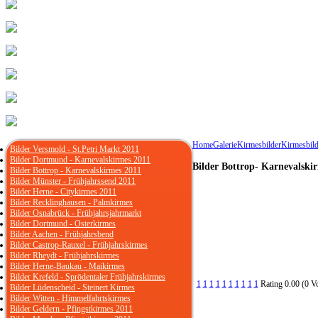
Home
Galerie
Kirmesbilder
Kirmesbild
Bilder Versmold - St.Petri Markt 2011
Bilder Dortmund - Karnevalskirmes 2011
Bilder Bottrop- Karnevalski
Bilder Bottrop - Karnevalskirmes 2011
Bilder Münster - Frühjahrssend 2011
Bilder Herne - Citykirmes 2011
Bilder Recklinghausen - Palmkirmes
Bilder Osnabrück - Frühjahrsjahrmarkt
Bilder Dortmund - Osterkirmes
Bilder Aachen - Frühjahrsbend
Bilder Castrop-Rauxel - Frühjahrskirmes
Bilder Rheydt - Frühjahrskirmes
Bilder Herne-Baukau - Maikirmes
Bilder Krefeld - Sprödentaler Frühjahrskirmes
1
1
1
1
1
1
1
1
1
1
Rating 0.00 (0 V
Bilder Lüdenscheid - Steinert Kirmes
Bilder Witten - Himmelfahrtskirmes
Bilder Geldern - Pfingstkirmes 2011