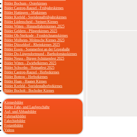
Bilder Bochum - Osterkirmes
Bilder Castrop-Rauxel - Frühjahrskirmes
Bilder Hattingen - Maikirmes
Bilder Krefeld - Sprödentalfrühjahrskirmes
Bilder Lüdenscheid - Steinert Kirmes
Bilder Witten - Himmelfahrtskirmes 2025
Bilder Geldern - Pfingstkirmes 2025
Bilder Ob-Sterkrade - Fronleichnamskirmes
Bilder Mülheim- Mölmsche Kirmes 2025
Bilder Düsseldorf - Rheinkirmes 2025
Bilder Essen - Sommerfest an der Grugahalle
Bilder Do-Lütgendortmund - Bartholomäuskirmes
Bilder Neuss - Bürger-Schützenfest 2025
Bilder Witten - Zwiebelkirmes 2025
Bilder Schwelm - Heimatfest 2025
Bilder Castrop-Rauxel - Herbstkirmes
Bilder Bottrop - Herbstkirmes
Bilder Haan - Haaner Kirmes
Bilder Krefeld - Sprödentalherbstkirmes
Bilder Bocholt - Bocholter Kirmes
Kirmesbilder
Bilder Fahr- und Laufgeschäfte
Auf- und Abbaubilder
Fuhrparkbilder
Fahrchipbilder
Freizeitbilder
Videos