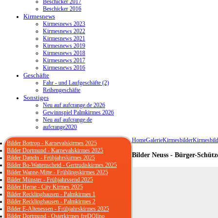
Beschicker 2017
Beschicker 2016
Kirmesnews
Kirmesnews 2023
Kirmesnews 2022
Kirmesnews 2021
Kirmesnews 2019
Kirmesnews 2018
Kirmesnews 2017
Kirmesnews 2016
Geschäfte
Fahr - und Laufgeschäfte (2)
Reihengeschäfte
Sonstiges
Neu auf aufcrange.de 2026
Gewinnspiel Palmkirmes 2026
Neu auf aufcrange.de
aufcrange2020
Home
Galerie
Kirmesbilder
Kirmesbild
Bilder Bottrop - Karnevalskirmes 2025
Bilder Dortmund - Karnevalskirmes 2025
Bilder Neuss - Bürger-Schütz
Bilder Datteln - Frühjahrskirmes 2025
Bilder Bo-Wattenscheid - Gertrudiskirmes 2025
Bilder Wanne-Mitte - Frühlingskirmes 2025
Bilder Münster - Frühjahrssend 2025
Bilder Herne - City Kirmes 2025
Bilder Recklinghausen - Palmkirmes 1
Bilder Recklinghausen - Palmkirmes 2
Bilder E-Altenessen - Frühjahrskirmes 2025
Bilder Dortmund - Osterkirmes freDOlino