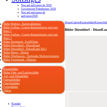
Neu auf aufcrange.de 2026
Gewinnspiel Palmkirmes 2026
Neu auf aufcrange.de
aufcrange2020
Home
Galerie
Kirmesbilder
Kirmesbild
Bilder Bottrop - Karnevalskirmes
Bilder Aufbau - Crange-Rummelgastro und zum
Bilder Düsseldorf - DüsselLan
Ritter 1
Bilder Aufbau - Crange-Rummelgastro und zum
Ritter 2
Bilder Dortmund - FunDOmio
Bilder Düsseldorf - DüsselLand
Bilder Düsseldorf - DüsselLand Teil 2
Bilder Moers - Mofun
Bilder Oberhausen - Sterkrader Herbstvergnügen
Bilder Freizeitpark - Münster
Kirmesbilder
Bilder Fahr- und Laufgeschäfte
Auf- und Abbaubilder
Fuhrparkbilder
Fahrchipbilder
Freizeitbilder
Videos
Kontakt