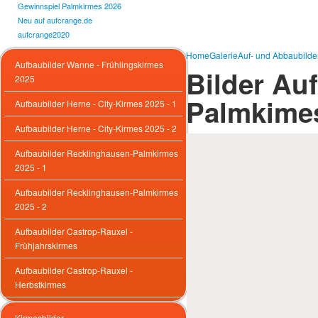
Gewinnspiel Palmkirmes 2026
Neu auf aufcrange.de
aufcrange2020
Home
Galerie
Auf- und Abbaubilde
Aufbaubilder Wanne - Frühlingskirmes
Bilder Au
2025
Palmkimes
Aufbaubilder Herne - City-Kirmes 2025 - 1
Aufbaubilder Herne - City-Kirmes 2025 - 2
Aufbaubilder Recklinghausen-Palmkirmes
2025 - 1
Aufbaubilder Recklinghausen-Palmkirmes
2025 - 2
Aufbaubilder Castrop-Rauxel -
Frühjahrskirmes
Aufbaubilder Castrop-Rauxel -
Herbstkirmes
Kirmesbilder