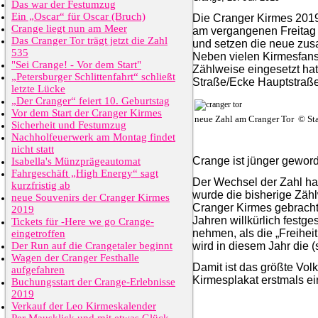
Das war der Festumzug
Ein „Oscar“ für Oscar (Bruch)
Die Cranger Kirmes 2019 
Crange liegt nun am Meer
am vergangenen Freitag 
Das Cranger Tor trägt jetzt die Zahl
und setzen die neue zusa
535
Neben vielen Kirmesfans 
"Sei Crange! - Vor dem Start"
Zählweise eingesetzt ha
„Petersburger Schlittenfahrt“ schließt
Straße/Ecke Hauptstraße
letzte Lücke
„Der Cranger“ feiert 10. Geburtstag
Vor dem Start der Cranger Kirmes
neue Zahl am Cranger Tor © St
Sicherheit und Festumzug
Nachholfeuerwerk am Montag findet
nicht statt
Crange ist jünger gewo
Isabella's Münzprägeautomat
Fahrgeschäft „High Energy“ sagt
Der Wechsel der Zahl hat
kurzfristig ab
wurde die bisherige Zähl
neue Souvenirs der Cranger Kirmes
Cranger Kirmes gebracht
2019
Jahren willkürlich festg
Tickets für -Here we go Crange-
nehmen, als die „Freihei
eingetroffen
Der Run auf die Crangetaler beginnt
wird in diesem Jahr die 
Wagen der Cranger Festhalle
Damit ist das größte Vol
aufgefahren
Kirmesplakat erstmals e
Buchungsstart der Crange-Erlebnisse
2019
Verkauf der Leo Kirmeskalender