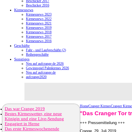
Beschicker 2017
Beschicker 2016
Kirmesnews
Kirmesnews 2023
Kirmesnews 2022
Kirmesnews 2021
Kirmesnews 2019
Kirmesnews 2018
Kirmesnews 2017
Kirmesnews 2016
Geschäfte
Fahr - und Laufgeschäfte (2)
Reihengeschäfte
Sonstiges
Neu auf aufcrange.de 2026
Gewinnspiel Palmkirmes 2026
Neu auf aufcrange.de
aufcrange2020
Home
Cranger Kirmes
Cranger Kirme
Das war Crange 2019
"Das Cranger Tor tr
Bestes Kirmeswetter, eine neue
Königin und eine Live-Sendung
+++ Pressemitteilung +++
Engagiert in Herne
Das erste Kirmeswochenende
Crange, 29. Juli 2019