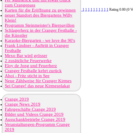
Per Mausklick und mit etwas Glück
zum Crangepass
1
1
1
1
1
1
1
1
1
1
Rating 0.00 (0 V
Karten für die Eröffnung zu gewinnen
neuer Standort des Biergartens Willy
Klein!
Programm Steinmeister's Bierpavillon
Schlagerherz in der Cranger Festhalle -
die Künstler
Karaoke-Biergarten - we love the 90's
Frank Lindner - Auftritt in Cranger
Festhalle
Mexo Bar wird grösser
2 zusätzliche Feuerwerke
Eloy de Jong und Feuerherz
Cranger Festhalle kehrt zurück
Ahoi - Fritz sticht in See
Neue Zählweise für Cranger Kirmes
Sei Crange! das neue Kirmesplakat
Crange 2019
Crange News 2019
Fahrgeschäfte Crange 2019
Bilder und Videos Crange 2019
Ausschankbetriebe Crange 2019
Veranstaltungen-Programm Crange
2019