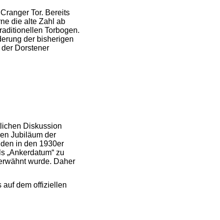
Cranger Tor. Bereits
e die alte Zahl ab
raditionellen Torbogen.
derung der bisherigen
 der Dorstener
tlichen Diskussion
gen Jubiläum der
nden in den 1930er
ls „Ankerdatum“ zu
h erwähnt wurde. Daher
auf dem offiziellen