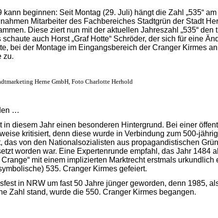
kann beginnen: Seit Montag (29. Juli) hängt die Zahl „535“ am 
nahmen Mitarbeiter des Fachbereiches Stadtgrün der Stadt Hern
mmen. Diese ziert nun mit der aktuellen Jahreszahl „535“ den t
schaute auch Horst „Graf Hotte“ Schröder, der sich für eine Än
tte, bei der Montage im Eingangsbereich der Cranger Kirmes an
 zu.
adtmarketing Herne GmbH, Foto Charlotte Herhold
rden …
 in diesem Jahr einen besonderen Hintergrund. Bei einer öffen
weise kritisiert, denn diese wurde in Verbindung zum 500-jähri
, das von den Nationalsozialisten aus propagandistischen Grü
esetzt worden war. Eine Expertenrunde empfahl, das Jahr 1484 a
t Crange“ mit einem implizierten Marktrecht erstmals urkundlic
(symbolische) 535. Cranger Kirmes gefeiert.
ksfest in NRW um fast 50 Jahre jünger geworden, denn 1985, als 
ine Zahl stand, wurde die 550. Cranger Kirmes begangen.