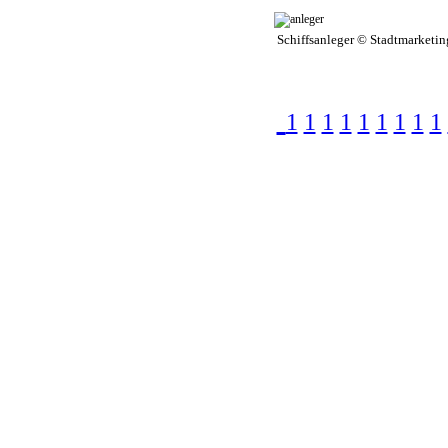
Schiffsanleger © Stadtmarketin
1
1
1
1
1
1
1
1
1