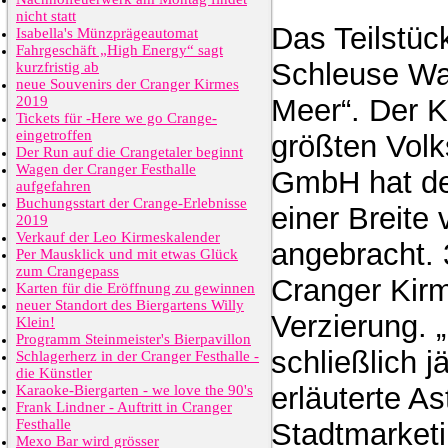
nicht statt
Das Teilstüc
Isabella's Münzprägeautomat
Fahrgeschäft „High Energy“ sagt
Schleuse Wa
kurzfristig ab
neue Souvenirs der Cranger Kirmes
2019
Meer“. Der K
Tickets für -Here we go Crange-
eingetroffen
größten Volk
Der Run auf die Crangetaler beginnt
Wagen der Cranger Festhalle
GmbH hat den
aufgefahren
Buchungsstart der Crange-Erlebnisse
einer Breite
2019
Verkauf der Leo Kirmeskalender
angebracht. 
Per Mausklick und mit etwas Glück
zum Crangepass
Cranger Kirm
Karten für die Eröffnung zu gewinnen
neuer Standort des Biergartens Willy
Verzierung. 
Klein!
Programm Steinmeister's Bierpavillon
schließlich 
Schlagerherz in der Cranger Festhalle -
die Künstler
erläuterte As
Karaoke-Biergarten - we love the 90's
Frank Lindner - Auftritt in Cranger
Festhalle
Stadtmarket
Mexo Bar wird grösser