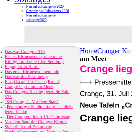
Neu auf aufcrange.de 2026
Gewinnspiel Palmkirmes 2026
Neu auf aufcrange.de
aufcrange2020
Home
Cranger Ki
Das war Crange 2019
Bestes Kirmeswetter, eine neue
am Meer
Königin und eine Live-Sendung
Crange lie
Engagiert in Herne
Das erste Kirmeswochenende
Das war der Festumzug
+++ Pressemitte
Ein „Oscar“ für Oscar (Bruch)
Crange liegt nun am Meer
Das Cranger Tor trägt jetzt die Zahl
Crange, 31. Juli
535
"Sei Crange! - Vor dem Start"
Neue Tafeln „C
„Petersburger Schlittenfahrt“ schließt
letzte Lücke
Crange lie
„Der Cranger“ feiert 10. Geburtstag
Vor dem Start der Cranger Kirmes
Sicherheit und Festumzug
Nachholfeuerwerk am Montag findet