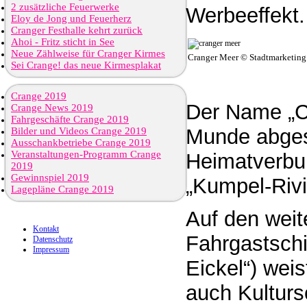
2 zusätzliche Feuerwerke
Werbeeffekt.
Eloy de Jong und Feuerherz
Cranger Festhalle kehrt zurück
Ahoi - Fritz sticht in See
Neue Zählweise für Cranger Kirmes
Cranger Meer © Stadtmarketin
Sei Crange! das neue Kirmesplakat
Crange 2019
Der Name „C
Crange News 2019
Fahrgeschäfte Crange 2019
Munde abgesc
Bilder und Videos Crange 2019
Ausschankbetriebe Crange 2019
Veranstaltungen-Programm Crange
Heimatverbun
2019
Gewinnspiel 2019
„Kumpel-Rivi
Lagepläne Crange 2019
Auf den weit
Kontakt
Fahrgastschi
Datenschutz
Impressum
Eickel“) weis
auch Kulturs