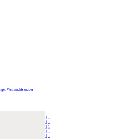
nger Weihnachtszauber
1
1
1
1
1
1
1
1
1
1