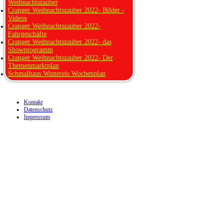
Weihnachtszauber
Cranger Weihnachtszauber 2022- Bilder -
Videos
Cranger Weihnachtszauber 2022-
Fahrgeschäfte
Cranger Weihnachtszauber 2022- das
Showprogramm
Cranger Weihnachtszauber 2022- Der
Themenmarktplan
Schmalhaus Wintereis Wochenplan
Kontakt
Datenschutz
Impressum