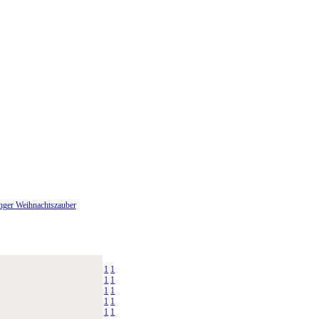
nger Weihnachtszauber
1
1
1
1
1
1
1
1
1
1