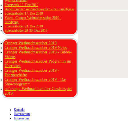
Weihnachtsmann
Feuerwerk 12. Dez 2019
Bilder Cranger Weihnachtszauber - die Funkelgasse
Spielzeitbilder 17. Dez 2019
Video - Cranger Weihnachtszauber 2019 -
Rundgang
Spielzeitbilder 23. Dez 2019
Spielzeitbilder 29-30. Dez 2019
Cranger Weihnachtszauber 2019
Cranger Weihnachtszauber 2019 News
Cranger Weihnachtszauber 2019 - Bilder-
Videos
Cranger Weihnachtszauber Programm im
Überblick
Cranger Weihnachtszauber 2019 -
Fahrgeschäfte
Cranger Weihnachtszauber 2019 - Das
Showprogramm
aufcrange-Weihnachtszauber Gewinnspiel
2019
Kontakt
Datenschutz
Impressum