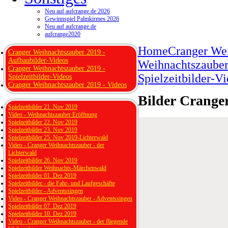
Neu auf aufcrange.de 2026
Gewinnspiel Palmkirmes 2026
Neu auf aufcrange.de
aufcrange2020
Home
Cranger We
Cranger Weihnachtszauber 2019 -
Aufbaubilder-Videos
Weihnachtszauber
Cranger Weihnachtszauber 2019 -
Spielzeitbilder-V
Spielzeitbilder-Videos
Cranger Weihnachtszauber 2019 - Videos
Bilder Cranger
Spielzeitbilder 21. Nov 2019
Video - Weihnachtszauber Eröffnung
Spielzeitbilder 22. Nov 2019
Spielzeitbilder 23. Nov 2019
Spielzeitbilder 25. Nov 2019-Lichterwald
Video - Cranger Weihnachtszauber - der
Lichterwald
Spielzeitbilder 26. Nov 2019
Spielzeitbilder Weihnachts-Märchenwald
Spielzeitbilder 01. Dez 2019
Spielzeitbilder - die Fahr- und Laufgeschäfte
Spielzeitbilder - Adventssingen
Video - Cranger Weihnachtszauber - Adventssingen
Spielzeitbilder 07. Dez 2019
Spielzeitbilder 10. Dez 2019
Video - Cranger Weihnachtszauber - der fliegende