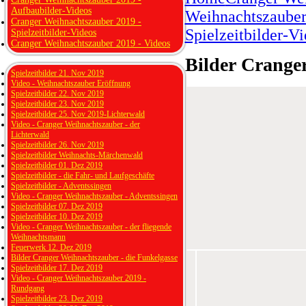
Aufbaubilder-Videos
Weihnachtszauber
Cranger Weihnachtszauber 2019 -
Spielzeitbilder-V
Spielzeitbilder-Videos
Cranger Weihnachtszauber 2019 - Videos
Bilder Crange
Spielzeitbilder 21. Nov 2019
Video - Weihnachtszauber Eröffnung
Spielzeitbilder 22. Nov 2019
Spielzeitbilder 23. Nov 2019
Spielzeitbilder 25. Nov 2019-Lichterwald
Video - Cranger Weihnachtszauber - der
Lichterwald
Spielzeitbilder 26. Nov 2019
Spielzeitbilder Weihnachts-Märchenwald
Spielzeitbilder 01. Dez 2019
Spielzeitbilder - die Fahr- und Laufgeschäfte
Spielzeitbilder - Adventssingen
Video - Cranger Weihnachtszauber - Adventssingen
Spielzeitbilder 07. Dez 2019
Spielzeitbilder 10. Dez 2019
Video - Cranger Weihnachtszauber - der fliegende
Weihnachtsmann
Feuerwerk 12. Dez 2019
Bilder Cranger Weihnachtszauber - die Funkelgasse
Spielzeitbilder 17. Dez 2019
Video - Cranger Weihnachtszauber 2019 -
Rundgang
Spielzeitbilder 23. Dez 2019