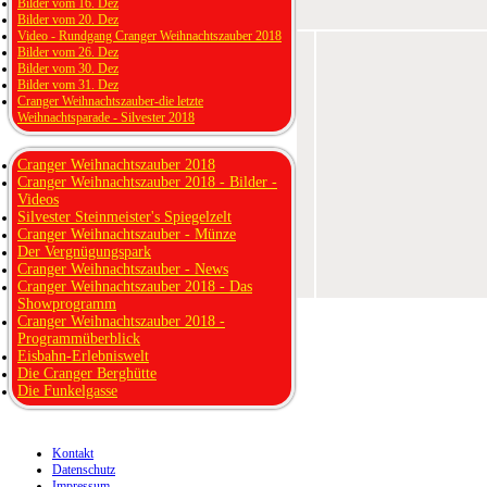
Bilder vom 16. Dez
Bilder vom 20. Dez
Video - Rundgang Cranger Weihnachtszauber 2018
Bilder vom 26. Dez
Bilder vom 30. Dez
Bilder vom 31. Dez
Cranger Weihnachtszauber-die letzte
Weihnachtsparade - Silvester 2018
Cranger Weihnachtszauber 2018
Cranger Weihnachtszauber 2018 - Bilder -
Videos
Silvester Steinmeister's Spiegelzelt
Cranger Weihnachtszauber - Münze
Der Vergnügungspark
Cranger Weihnachtszauber - News
Cranger Weihnachtszauber 2018 - Das
Showprogramm
Cranger Weihnachtszauber 2018 -
Programmüberblick
Eisbahn-Erlebniswelt
Die Cranger Berghütte
Die Funkelgasse
Kontakt
Datenschutz
Impressum