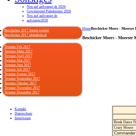
Neu auf aufcrange.de 2026
Gewinnspiel Palmkirmes 2026
Neu auf aufcrange.de
aufcrange2020
Home
Beschicker Moers - Moerser
Beschicker 2017 datum sortiert
Beschicker 2017 alphabetisch
Beschicker Moers - Moerser 
Termine Feb 2017
Termine März 2017
Termine April 2017
Termine Mai 2017
Termine Juni 2017
Termine Juli 2017
Termine August 2017
Termine September 2017
Termine Oktober 2017
Termine November 2017
Termine Dezember 2017
Kontakt
Datenschutz
Impressum
Break Dance N
Crazy Mouse
Commande