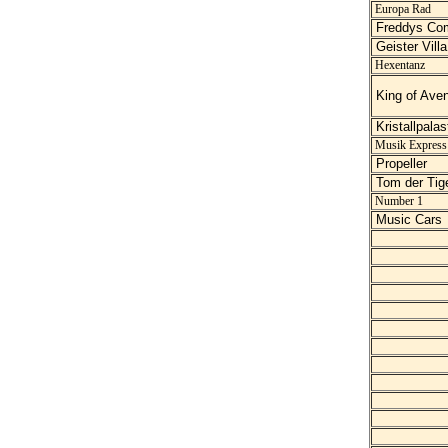
Europa Rad
Freddys C
Geister Villa
Hexentanz
King of Ave
Kristallpalas
Musik Express
Propeller
Tom der Tig
Number 1
Music Cars