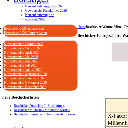
Neu auf aufcrange.de 2026
Gewinnspiel Palmkirmes 2026
Neu auf aufcrange.de
aufcrange2020
Home
Beschicker Wanne-Mitte - Fr
Beschicker 2026 alphabetisch
Beschicker 2026 Eintragsdatum
Beschicker Fahrgeschäfte Wa
Kirmestermine Februar 2026
Kirmestermine März 2026
Kirmestermine April 2026
Kirmestermine Mai 2026
Kirmestermine Juni 2026
Kirmestermine Juli 2026
Kirmestermine August 2026
Kirmestermine September 2026
Kirmestermine Oktober 2026
Kirmestermine November 2026
Kirmestermine Dezember 2026
neue
Beschickerlisten
Beschicker Düsseldorf - Rheinkirmes
Beschicker Mülheim - Mölmsche Kirmes
Beschicker Remscheid - Remscheider Kirmes
X-Factor
Millenni