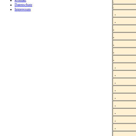
Kontakt
.
Datenschutz
.
Impressum
.
.
.
.
.
.
.
.
.
.
.
.
.
.
.
.
.