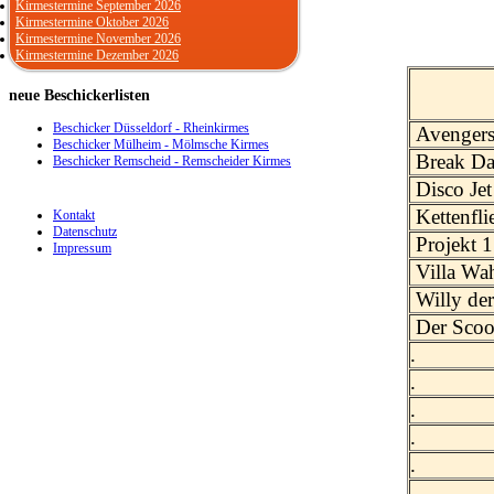
Kirmestermine September 2026
Kirmestermine Oktober 2026
Kirmestermine November 2026
Kirmestermine Dezember 2026
neue
Beschickerlisten
Beschicker Düsseldorf - Rheinkirmes
Avenger
Beschicker Mülheim - Mölmsche Kirmes
Break Da
Beschicker Remscheid - Remscheider Kirmes
Disco Jet
Kettenfli
Kontakt
Datenschutz
Projekt 1
Impressum
Villa Wa
Willy de
Der Scoo
.
.
.
.
.
.