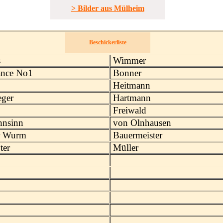
> Bilder aus Mülheim
Beschickerliste
s
Wimmer
nce No1
Bonner
Heitmann
eger
Hartmann
Freiwald
hnsinn
von Olnhausen
r Wurm
Bauermeister
ter
Müller