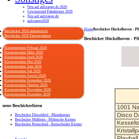
Neu auf aufcrange.de 2026
Gewinnspiel Palmkirmes 2026
Neu auf aufcrange.de
aufcrange2020
Home
Beschicker Hückelhoven - Pf
Beschicker 2026 alphabetisch
Beschicker 2026 Eintragsdatum
Beschicker Hückelhoven - Pf
Kirmestermine Februar 2026
Kirmestermine März 2026
Kirmestermine April 2026
Kirmestermine Mai 2026
Kirmestermine Juni 2026
Kirmestermine Juli 2026
Kirmestermine August 2026
Kirmestermine September 2026
Kirmestermine Oktober 2026
Kirmestermine November 2026
Kirmestermine Dezember 2026
neue
Beschickerlisten
1001 Na
Disco D
Beschicker Düsseldorf - Rheinkirmes
Beschicker Mülheim - Mölmsche Kirmes
Kesselt
Beschicker Remscheid - Remscheider Kirmes
Kristallp
Playball