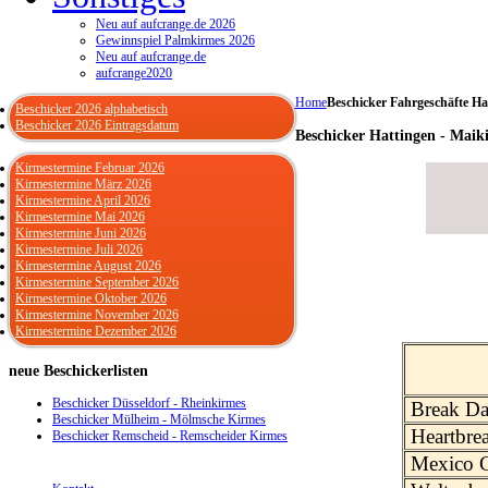
Neu auf aufcrange.de 2026
Gewinnspiel Palmkirmes 2026
Neu auf aufcrange.de
aufcrange2020
Home
Beschicker Fahrgeschäfte Ha
Beschicker 2026 alphabetisch
Beschicker 2026 Eintragsdatum
Beschicker Hattingen - Maik
Kirmestermine Februar 2026
Kirmestermine März 2026
Kirmestermine April 2026
Kirmestermine Mai 2026
Kirmestermine Juni 2026
Kirmestermine Juli 2026
Kirmestermine August 2026
Kirmestermine September 2026
Kirmestermine Oktober 2026
Kirmestermine November 2026
Kirmestermine Dezember 2026
neue
Beschickerlisten
Beschicker Düsseldorf - Rheinkirmes
Break Da
Beschicker Mülheim - Mölmsche Kirmes
Heartbre
Beschicker Remscheid - Remscheider Kirmes
Mexico C