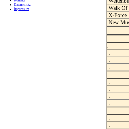
Weltenb
Kontakt
Datenschutz
Walk Of
Impressum
X-Force
New Musi
.
.
.
.
.
.
.
.
.
.
.
.
.