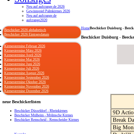
Neu auf aufcrange.de 2026
Gewinnspiel Palmkirmes 2026
Neu auf aufcrange.de
aufcrange2020
Home
Beschicker Duisburg - Beeck
Beschicker 2026 alphabetisch
Beschicker 2026 Eintragsdatum
Beschicker Duisburg - Beeck
Kirmestermine Februar 2026
Kirmestermine März 2026
Kirmestermine April 2026
Kirmestermine Mai 2026
Kirmestermine Juni 2026
Kirmestermine Juli 2026
Kirmestermine August 2026
Kirmestermine September 2026
Kirmestermine Oktober 2026
Kirmestermine November 2026
Kirmestermine Dezember 2026
neue
Beschickerlisten
Beschicker Düsseldorf - Rheinkirmes
9D Actio
Beschicker Mülheim - Mölmsche Kirmes
Break Da
Beschicker Remscheid - Remscheider Kirmes
Big Mons