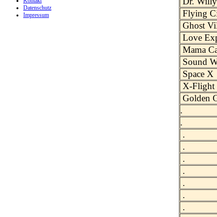
Dr. Will
Kontakt
Datenschutz
Flying C
Impressum
Ghost Vi
Love Exp
Mama Ca
Sound W
Space X
X-Flight
Golden G
.
.
.
.
.
.
.
.
.