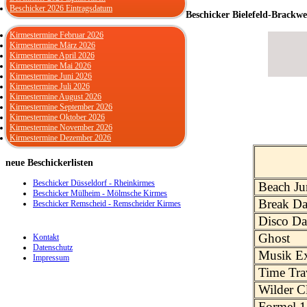
Beschicker 2026 Eintragsdatum
Beschicker Bielefeld-Brackw
Kirmestermine Februar 2026
Kirmestermine März 2026
Kirmestermine April 2026
Kirmestermine Mai 2026
Kirmestermine Juni 2026
Kirmestermine Juli 2026
Kirmestermine August 2026
Kirmestermine September 2026
Kirmestermine Oktober 2026
Kirmestermine November 2026
Kirmestermine Dezember 2026
neue
Beschickerlisten
Beschicker Düsseldorf - Rheinkirmes
Beach Ju
Beschicker Mülheim - Mölmsche Kirmes
Break D
Beschicker Remscheid - Remscheider Kirmes
Disco Da
Ghost
Kontakt
Datenschutz
Musik Ex
Impressum
Time Tra
Wilder C
Formel 1