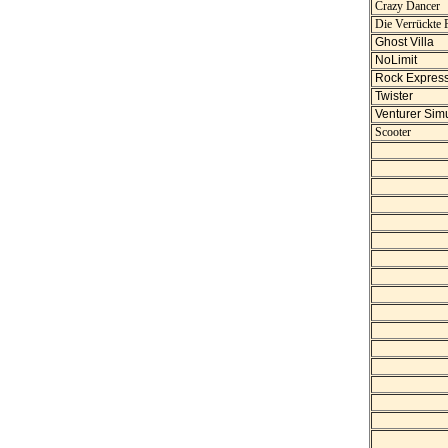
Crazy Dancer
Die Verrückte 
Ghost Villa
NoLimit
Rock Express
Twister
Venturer Simu
Scooter