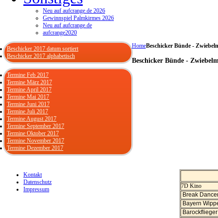
Neu auf aufcrange.de 2026
Gewinnspiel Palmkirmes 2026
Neu auf aufcrange.de
aufcrange2020
Home
Beschicker Bünde - Zwiebel
Beschicker 2017 datum sortiert
Beschicker 2017 alphabetisch
Beschicker Bünde - Zwiebel
Termine Feb 2017
Termine März 2017
Termine April 2017
Termine Mai 2017
Termine Juni 2017
Termine Juli 2017
Termine August 2017
Termine September 2017
Termine Oktober 2017
Termine November 2017
Termine Dezember 2017
Kontakt
Datenschutz
7D Kino
Impressum
Break Dance
Bayern Wip
Barockfliege