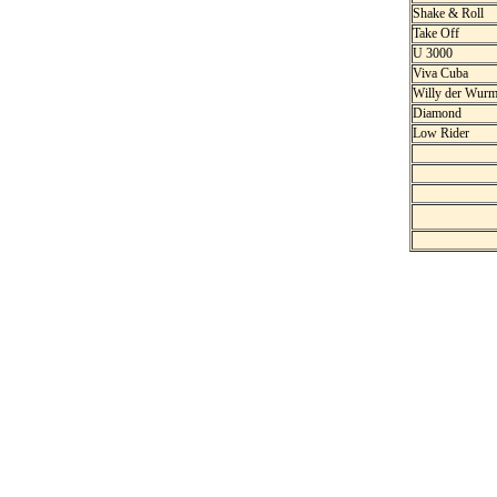
Shake & Roll
Take Off
U 3000
Viva Cuba
Willy der Wur
Diamond
Low Rider