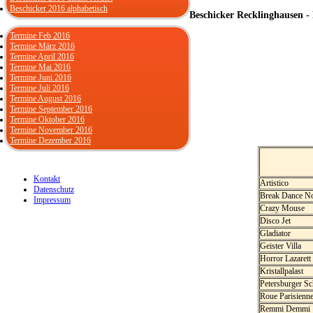
Beschicker 2016 alphabetisch
Beschicker Recklinghausen -
Termine Feb 2016
Termine März 2016
Termine April 2016
Termine Mai 2016
Termine Juni 2016
Termine Juli 2016
Termine August 2016
Termine September 2016
Termine Oktober 2016
Termine November 2016
Termine Dezember 2016
Kontakt
Artistico
Datenschutz
Break Dance N
Impressum
Crazy Mouse
Disco Jet
Gladiator
Geister Villa
Horror Lazarett
Kristallpalast
Petersburger Sc
Roue Parisienn
Remmi Demmi