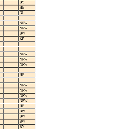
BY
HE
NI
NRW
NRW
BW
RP
NRW
NRW
NRW
HE
NRW
NRW
NRW
NRW
HE
BW
BW
BW
BY