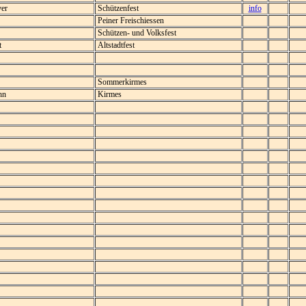
er
Schützenfest
info
Peiner Freischiessen
Schützen- und Volksfest
t
Altstadtfest
Sommerkirmes
hn
Kirmes