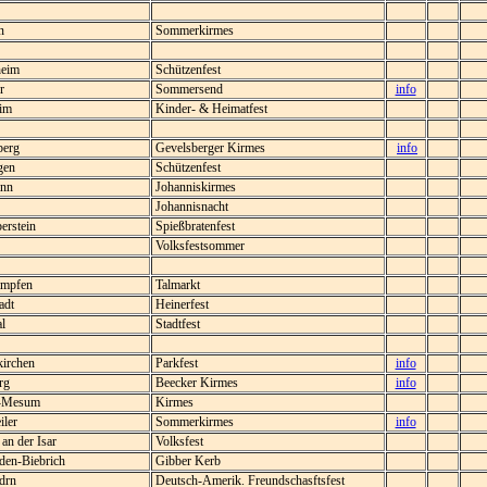
n
Sommerkirmes
heim
Schützenfest
r
Sommersend
info
im
Kinder- & Heimatfest
berg
Gevelsberger Kirmes
info
gen
Schützenfest
nn
Johanniskirmes
Johannisnacht
erstein
Spießbratenfest
Volksfestsommer
mpfen
Talmarkt
adt
Heinerfest
l
Stadtfest
irchen
Parkfest
info
rg
Beecker Kirmes
info
-Mesum
Kirmes
ler
Sommerkirmes
info
an der Isar
Volksfest
en-Biebrich
Gibber Kerb
drn
Deutsch-Amerik. Freundschasftsfest