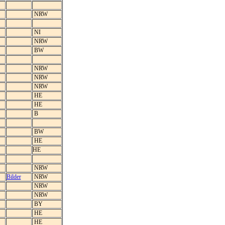
NRW
NI
NRW
BW
NRW
NRW
NRW
HE
HE
B
BW
HE
HE
NRW
Bilder
NRW
NRW
NRW
BY
HE
HE