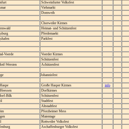
furt
Schweinfurter Volksfest
smar
Viehmarkt
Domweih
Chorweiler Kirmes
rmwald
Heimat- und Schützenfest
sburg
Pferdemaekt
shafen
Parkfest
al-Voerde
Voerder Kirmes
Schützenfest
otf-Wersten
Achützenfest
ge
Johannisfest
Haspe
Große Hasper Kirmes
info
eessen
Dorfkirmes
orf-Bilk
Schützenfest
öl
Stadtfest
Altstadtfest
eim
Pforzheimer Mess
gen
Maientage
l
Rottweiler Volksfest
fenburg
Aschaffenburger Volksfest