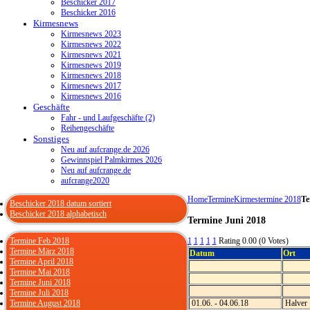
Beschicker 2017
Beschicker 2016
Kirmesnews
Kirmesnews 2023
Kirmesnews 2022
Kirmesnews 2021
Kirmesnews 2019
Kirmesnews 2018
Kirmesnews 2017
Kirmesnews 2016
Geschäfte
Fahr - und Laufgeschäfte (2)
Reihengeschäfte
Sonstiges
Neu auf aufcrange.de 2026
Gewinnspiel Palmkirmes 2026
Neu auf aufcrange.de
aufcrange2020
Home
Termine
Kirmestermine 2018
Te
Beschicker 2018 datum sortiert
Beschicker 2018 alphabetisch
Termine Juni 2018
Termine Feb 2018
1
1
1
1
1
Rating 0.00 (0 Votes)
Termine März 2018
Datum
Ort
Termine April 2018
Termine Mai 2018
Termine Juni 2018
Termine Juli 2018
Termine August 2018
01.06. - 04.06.18
Halver