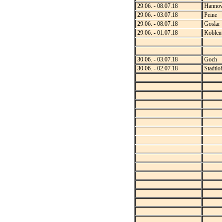
29.06. - 08.07.18
Hannov
29.06. - 03.07.18
Peine
29.06. - 08.07.18
Goslar
29.06. - 01.07.18
Koblen
30.06. - 03.07.18
Goch
30.06. - 02.07.18
Stadtlo