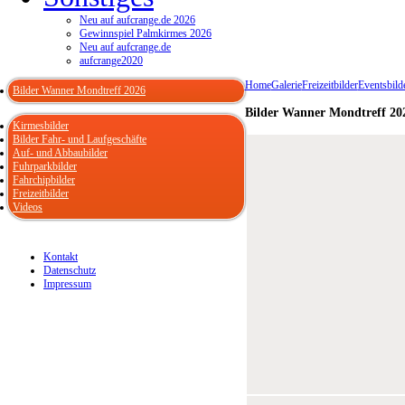
Neu auf aufcrange.de 2026
Gewinnspiel Palmkirmes 2026
Neu auf aufcrange.de
aufcrange2020
Home
Galerie
Freizeitbilder
Eventsbild
Bilder Wanner Mondtreff 2026
Bilder Wanner Mondtreff 20
Kirmesbilder
Bilder Fahr- und Laufgeschäfte
Auf- und Abbaubilder
Fuhrparkbilder
Fahrchipbilder
Freizeitbilder
Videos
Kontakt
Datenschutz
Impressum