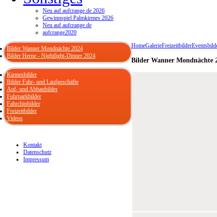
Neu auf aufcrange.de 2026
Gewinnspiel Palmkirmes 2026
Neu auf aufcrange.de
aufcrange2020
Home
Galerie
Freizeitbilder
Eventsbild
Bilder Wanner Mondnächte 2024
Bilder Herne - Nightlight-Dinner 2024
Bilder Wanner Mondnächte 
Kirmesbilder
Bilder Fahr- und Laufgeschäfte
Auf- und Abbaubilder
Fuhrparkbilder
Fahrchipbilder
Freizeitbilder
Videos
Kontakt
Datenschutz
Impressum