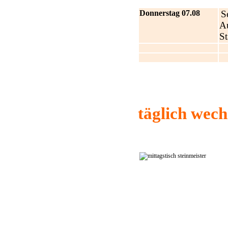
Donnerstag 07.08
S
Au
St
täglich wec