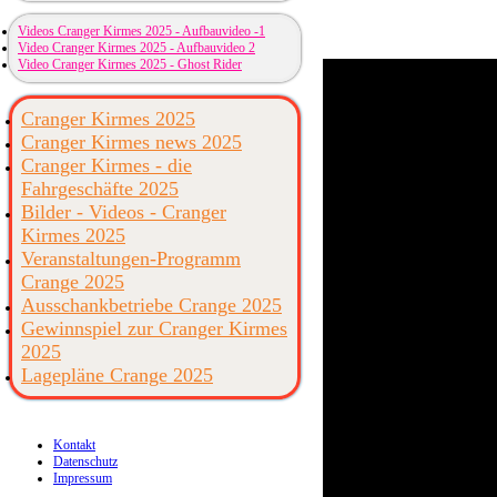
Videos Cranger Kirmes 2025 - Aufbauvideo -1
Video Cranger Kirmes 2025 - Aufbauvideo 2
Video Cranger Kirmes 2025 - Ghost Rider
Cranger Kirmes 2025
Cranger Kirmes news 2025
Cranger Kirmes - die
Fahrgeschäfte 2025
Bilder - Videos - Cranger
Kirmes 2025
Veranstaltungen-Programm
Crange 2025
Ausschankbetriebe Crange 2025
Gewinnspiel zur Cranger Kirmes
2025
Lagepläne Crange 2025
Kontakt
Datenschutz
Impressum