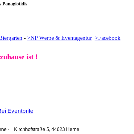
 Panagiotidis
iergarten
-
>NP Werbe & Eventagentur
>Facebook
zuhause ist !
Bei Eventbrite
rne -
Kirchhofstraße 5, 44623 Herne