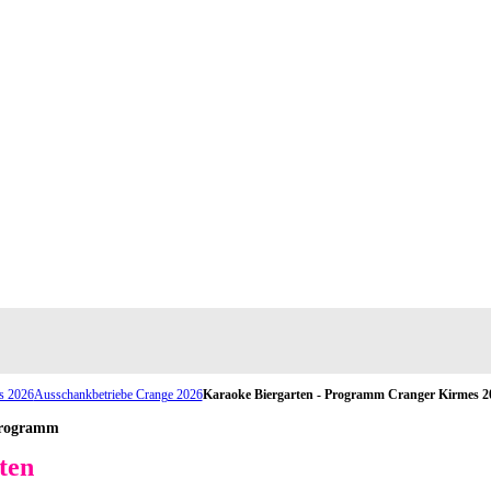
s 2026
Ausschankbetriebe Crange 2026
Karaoke Biergarten - Programm Cranger Kirmes 2
Programm
ten