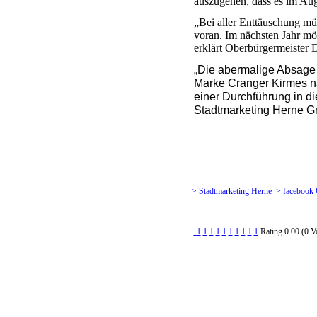
auszugehen, dass es im Aug
„Bei aller Enttäuschung mü
voran. Im nächsten Jahr m
erklärt Oberbürgermeister 
„Die abermalige Absage is
Marke Cranger Kirmes n
einer Durchführung in 
Stadtmarketing Herne 
> Stadtmarketing Herne
> facebook
1
1
1
1
1
1
1
1
1
1
Rating 0.00 (0 V