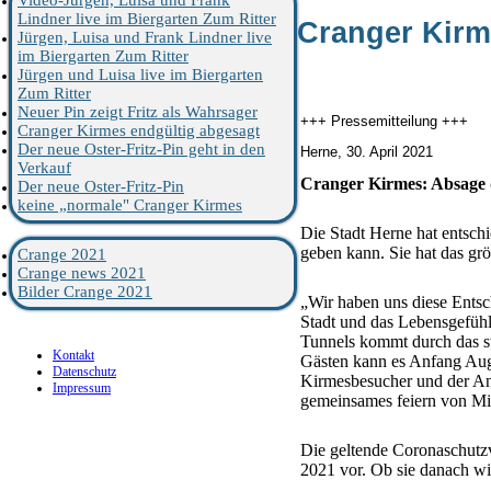
Video-Jürgen, Luisa und Frank
Lindner live im Biergarten Zum Ritter
Cranger Kirm
Jürgen, Luisa und Frank Lindner live
im Biergarten Zum Ritter
Jürgen und Luisa live im Biergarten
Zum Ritter
Neuer Pin zeigt Fritz als Wahrsager
+++ Pressemitteilung +++
Cranger Kirmes endgültig abgesagt
Der neue Oster-Fritz-Pin geht in den
Herne, 30. April 2021
Verkauf
Cranger Kirmes: Absage 
Der neue Oster-Fritz-Pin
keine „normale" Cranger Kirmes
Die Stadt Herne hat entsch
geben kann.
Sie hat das gr
Crange 2021
Crange news 2021
Bilder Crange 2021
„Wir haben uns diese Entsc
Stadt und das Lebensgefüh
Tunnels kommt durch das s
Kontakt
Gästen kann es Anfang Au
Datenschutz
Kirmesbesucher und der An
Impressum
gemeinsames feiern von Mi
Die geltende Coronaschutz
2021 vor. Ob sie danach w