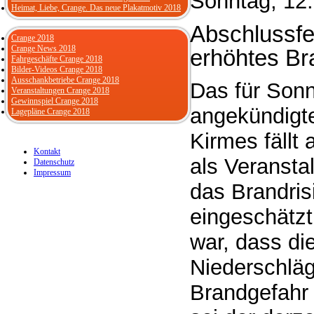
Sonntag, 12.
Heimat, Liebe, Crange. Das neue Plakatmotiv 2018
Abschlussfe
Crange 2018
Crange News 2018
erhöhtes Br
Fahrgeschäfte Crange 2018
Bilder-Videos Crange 2018
Ausschankbetriebe Crange 2018
Das für Sonn
Veranstaltungen Crange 2018
Gewinnspiel Crange 2018
angekündigt
Lagepläne Crange 2018
Kirmes fällt
Kontakt
als Veransta
Datenschutz
Impressum
das Brandris
eingeschätzt
war, dass d
Niederschläg
Brandgefahr 