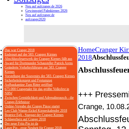
Neu auf aufcrange.de 2026
Gewinnspiel Palmkirmes 2026
Neu auf aufcrange.de
aufcrange2020
Home
Cranger Ki
Das war Crange 2018
Endspurt auf der 583. Cranger Kirmes
2018
Abschlussfe
Abschlussfeuerwerk der Cranger Kirmes fällt aus
Award für Dortmunder Schausteller Patrick Arens
Geänderte Verkehrsführung zur 583. Cranger
Abschlussfeuer
Kirmes
Vorstellung der Souvenirs der 583. Cranger Kirmes
Sicherheitskonzept und Festumzug
Aufbaukantine Zum Ritter geöffnet
675.000 Crangetaler für das größte Volksfest in
+++ Pressemi
NRW
Zwischen Gemütlichkeit und Adrenalinrausch - die
Crange-Erlebnisse
Crange, 10.08.
Online-Vergabe der Crange Pässe startet
Leo Club Wanne-Eickel Kirmeskalender 2018
Beatrice Egli - Stargast der Cranger Kirmes
Abschlussfe
Schlagerherz auf Crange 2018
Der neue Fritz-Pin ist da
Laser Pix - erste Neuheit für Crange 2018