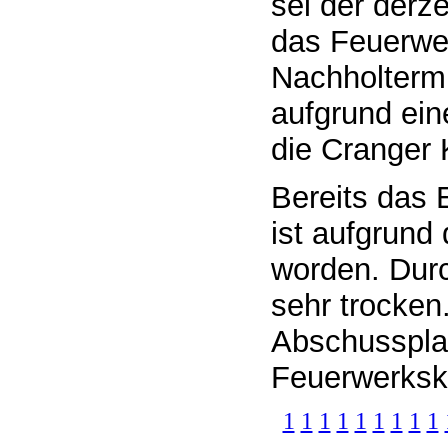
sei der derz
das Feuerwe
Nachholtermi
aufgrund ein
die Cranger 
Bereits das 
ist aufgrund
worden. Durc
sehr trocke
Abschusspla
Feuerwerkskö
1
1
1
1
1
1
1
1
1