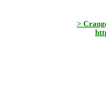
> Crang
htt