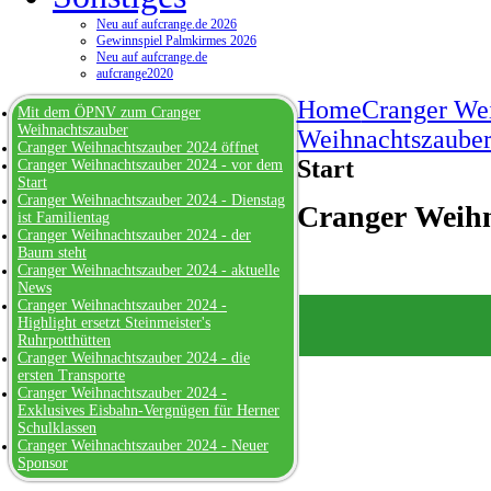
Neu auf aufcrange.de 2026
Gewinnspiel Palmkirmes 2026
Neu auf aufcrange.de
aufcrange2020
Home
Cranger We
Mit dem ÖPNV zum Cranger
Weihnachtszauber
Weihnachtszaube
Cranger Weihnachtszauber 2024 öffnet
Start
Cranger Weihnachtszauber 2024 - vor dem
Start
Cranger Weihnachtszauber 2024 - Dienstag
Cranger Weihn
ist Familientag
Cranger Weihnachtszauber 2024 - der
Baum steht
Cranger Weihnachtszauber 2024 - aktuelle
News
Cranger Weihnachtszauber 2024 -
Highlight ersetzt Steinmeister's
Ruhrpotthütten
Cranger Weihnachtszauber 2024 - die
ersten Transporte
Cranger Weihnachtszauber 2024 -
Exklusives Eisbahn-Vergnügen für Herner
Schulklassen
Cranger Weihnachtszauber 2024 - Neuer
Sponsor