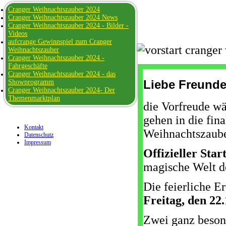
Cranger Weihnachtszauber 2024
Cranger Weihnachtszauber 2024 News
Cranger Weihnachtszauber 2024 - Bilder -
Videos
aufcrange Gewinnspiel zum Cranger
Weihnachtszauber
Cranger Weihnachtszauber 2024 -
Fahrgeschäfte
Cranger Weihnachtszauber 2024 - das
Liebe Freunde
Showprogramm
Cranger Weihnachtszauber 2024- Der
Themenmarktplan
die Vorfreude wä
gehen in die fin
Kontakt
Weihnachtszauber
Datenschutz
Impressum
Offizieller Star
magische Welt de
Die feierliche 
Freitag, den 22
Zwei ganz beson