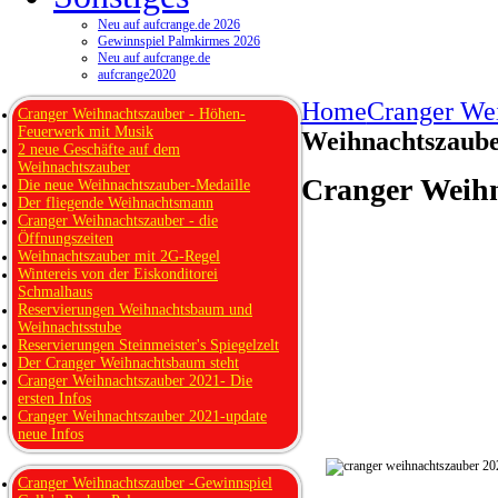
Neu auf aufcrange.de 2026
Gewinnspiel Palmkirmes 2026
Neu auf aufcrange.de
aufcrange2020
Home
Cranger We
Cranger Weihnachtszauber - Höhen-
Feuerwerk mit Musik
Weihnachtszaube
2 neue Geschäfte auf dem
Weihnachtszauber
Cranger Weihn
Die neue Weihnachtszauber-Medaille
Der fliegende Weihnachtsmann
Cranger Weihnachtszauber - die
Öffnungszeiten
Weihnachtszauber mit 2G-Regel
Wintereis von der Eiskonditorei
Schmalhaus
Reservierungen Weihnachtsbaum und
Weihnachtsstube
Reservierungen Steinmeister's Spiegelzelt
Der Cranger Weihnachtsbaum steht
Cranger Weihnachtszauber 2021- Die
ersten Infos
Cranger Weihnachtszauber 2021-update
neue Infos
Cranger Weihnachtszauber -Gewinnspiel