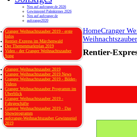
Neu auf aufcrange.de 2026
Gewinnspiel Palmkirmes 2026
Neu auf aufcrange.de
aufcrange2020
Home
Cranger We
Cranger Weihnachtszauber 2019 - erste
Infos
Weihnachtszaube
Rentier-Express im Märchenwald
Der Themenmarktplan 2019
Rentier-Expre
Video - der Cranger Weihnachtszauber
Song
Cranger Weihnachtszauber 2019
Cranger Weihnachtszauber 2019 News
Cranger Weihnachtszauber 2019 - Bilder-
Videos
Cranger Weihnachtszauber Programm im
Überblick
Cranger Weihnachtszauber 2019 -
Fahrgeschäfte
Cranger Weihnachtszauber 2019 - Das
Showprogramm
aufcrange-Weihnachtszauber Gewinnspiel
2019