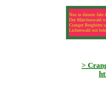
Neu in diesem Jahr i
Der Märchenwald wird
Cranger Berghütte 
Lichterwald mit bel
> Crang
ht