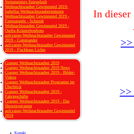
Steinmeisters Spiegelzelt
Weihnachtszauber Gewinnspiel 2019-
In dieser
Isabellas Weihnachtszaubermünzen
Weihnachtszauber Gewinnspiel 2019 -
Entenangeln - Schmidt
Weihnachtszauber Gewinnspiel 2019 -
Osella-Kräuterbonbons
aufcrange-Weihnachtszauber Gewinnspiel
>>
2019 - Commander
aufcrange-Weihnachtszauber Gewinnspiel
2019 - Fischhaus Lichte
Cranger Weihnachtszauber 2019
Cranger Weihnachtszauber 2019 News
Cranger Weihnachtszauber 2019 - Bilder-
Videos
Cranger Weihnachtszauber Programm im
Überblick
>> 
Cranger Weihnachtszauber 2019 -
Fahrgeschäfte
Cranger Weihnachtszauber 2019 - Das
Showprogramm
aufcrange-Weihnachtszauber Gewinnspiel
2019
Kontakt