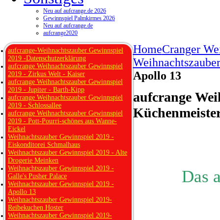
Neu auf aufcrange.de 2026
Gewinnspiel Palmkirmes 2026
Neu auf aufcrange.de
aufcrange2020
Home
Cranger We
aufcrange-Weihnachtszauber Gewinnspiel
2019 -Datenschutzerklärung
Weihnachtszauber
aufcrange Weihnachtszauber Gewinnspiel
Apollo 13
2019 - Zirkus Welt - Kaiser
aufcrange Weihnachtszauber Gewinnspiel
2019 - Jupiter - Barth-Kipp
aufcrange Weih
aufcrange Weihnachtszauber Gewinnspiel
2019 - Schlossallee
Küchenmeiste
aufcrange Weihnachtszauber Gewinnspiel
2019 - Pott-Pourri-schönes aus Wanne-
Eickel
Weihnachtszauber Gewinnspiel 2019 -
Eiskonditorei Schmalhaus
Weihnachtszauber Gewinnspiel 2019 - Alte
Drogerie Meinken
Weihnachtszauber Gewinnspiel 2019 -
Das 
Galle's Pusher Palace
Weihnachtszauber Gewinnspiel 2019 -
Apollo 13
Weihnachtszauber Gewinnspiel 2019-
Reibekuchen Hoster
Weihnachtszauber Gewinnspiel 2019-