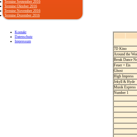
Termine September 2016
Termine Oktober 2016
Termine November 2016
Termine Dezember 2016
Kontakt
Datenschutz
Impressum
7D Kino
Around the Wo
Break Dance N
Feuer + Eis
Ghost
High Impress
Jekyll & Hyde
Musik Express
Number 1