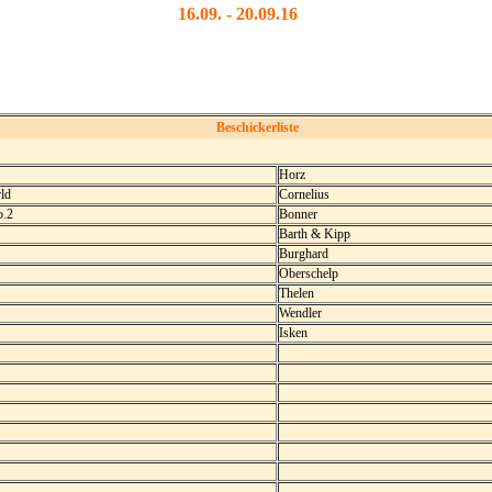
16.09. - 20.09.16
Beschickerliste
Horz
rld
Cornelius
o.2
Bonner
Barth & Kipp
Burghard
Oberschelp
Thelen
Wendler
Isken