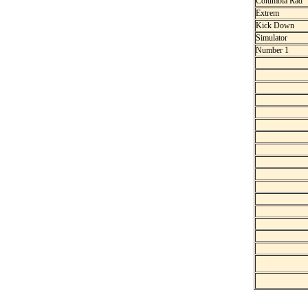
Columbia Rad
Extrem
Kick Down
Simulator
Number 1