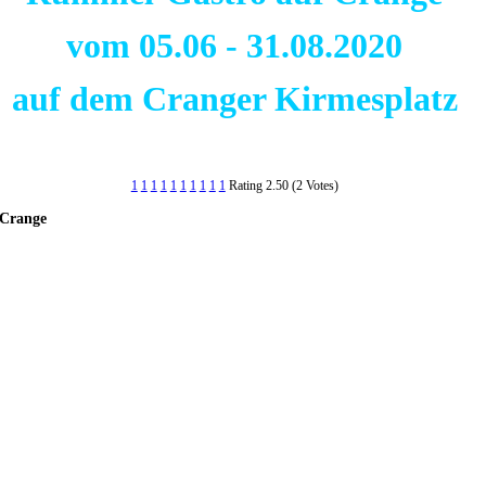
vom 05.06 - 31.08.2020
auf dem Cranger Kirmesplatz
1
1
1
1
1
1
1
1
1
1
Rating 2.50 (2 Votes)
 Crange