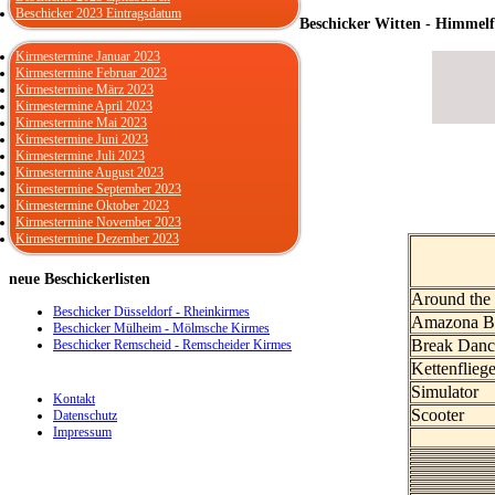
Beschicker 2023 Eintragsdatum
Beschicker Witten - Himmelf
Kirmestermine Januar 2023
Kirmestermine Februar 2023
Kirmestermine März 2023
Kirmestermine April 2023
Kirmestermine Mai 2023
Kirmestermine Juni 2023
Kirmestermine Juli 2023
Kirmestermine August 2023
Kirmestermine September 2023
Kirmestermine Oktober 2023
Kirmestermine November 2023
Kirmestermine Dezember 2023
neue
Beschickerlisten
Around the
Beschicker Düsseldorf - Rheinkirmes
Amazona B
Beschicker Mülheim - Mölmsche Kirmes
Break Dan
Beschicker Remscheid - Remscheider Kirmes
Kettenfliege
Simulator
Kontakt
Scooter
Datenschutz
Impressum